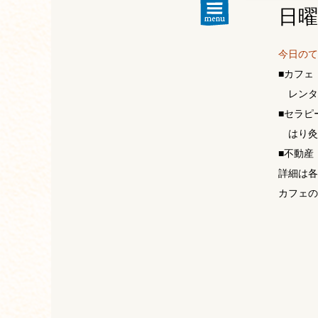
日
今日のて
■カフェ
レンタ
■セラピ
はり灸
■不動
詳細は各
カフェの