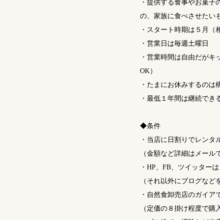
・提供する食事やお菓子
の、家族に食べさせたい
・スタート時期は５月（
・営業日は毎週土曜日
・営業時間は自由だがキ
OK）
・たまにお休みするのは
・最低１年間は継続でき
◆条件
・当店に日割りでレンタ
（金額など詳細はメール
・HP、FB、ツイッター
（それ以外にブログなど
・自然食卸売店のガイア
（定価の８掛け程度で購